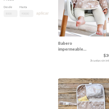
Desde
Hasta
aplicar
Babero
impermeable
manga larga
$3
Lola
3
cuotas sin in