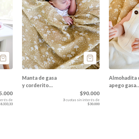
Manta de gasa
Almohadita 
y corderito
apego gasa
Lola
Lola
$90.000
5.000
3
cuotas sin interés de
terés de
$30.000
8.333,33