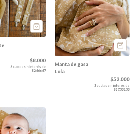
te
$8.000
Manta de gasa
3
cuotas sin interés de
Lola
$2.666,67
$52.000
3
cuotas sin interés de
$17.333,33