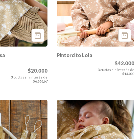
Pintorcito Lola
sa
$42.000
$20.000
3
cuotas sin interés de
$14.000
3
cuotas sin interés de
$6.666,67