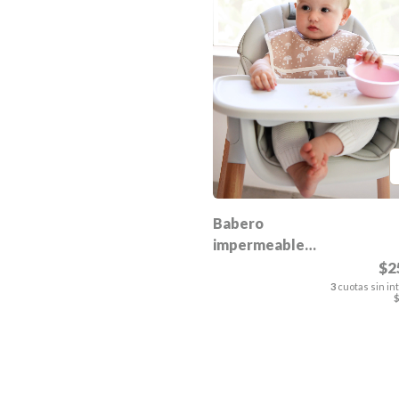
Babero
impermeable
Lola
$2
3
cuotas sin in
$