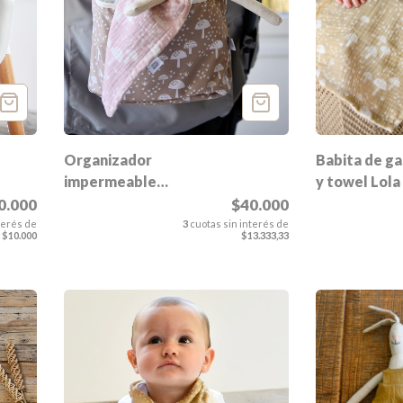
Organizador
Babita de ga
impermeable
y towel Lola
de cochecito
$40.000
0.000
Lola
3
cuotas sin interés de
terés de
$13.333,33
$10.000