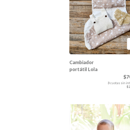
Cambiador
portátil Lola
$7
3
cuotas sin in
$2