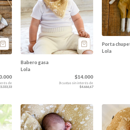
Porta chupe
Lola
Babero gasa
Lola
0.000
$14.000
terés de
3
cuotas sin interés de
3.333,33
$4.666,67