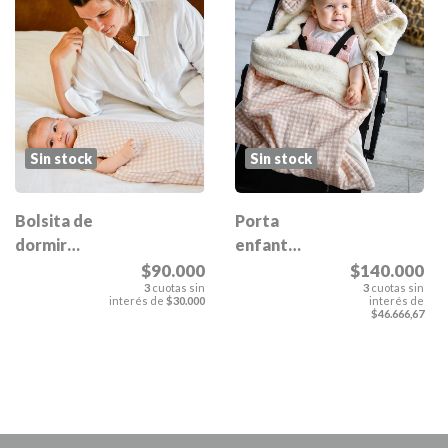
Sin stock
Sin stock
Bolsita de
Porta
dormir
enfant
Esmeralda
Esmeralda
$90.000
$140.000
3
cuotas sin
3
cuotas sin
interés de
$30.000
interés de
$46.666,67