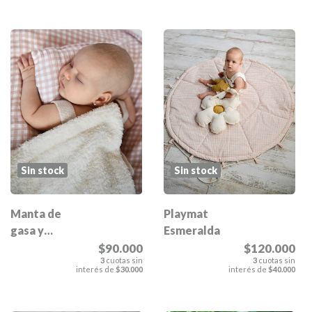
Sin stock
Sin stock
Manta de
Playmat
gasa y
Esmeralda
corderito
$90.000
$120.000
3
cuotas sin
3
cuotas sin
Esmeralda
interés de
$30.000
interés de
$40.000