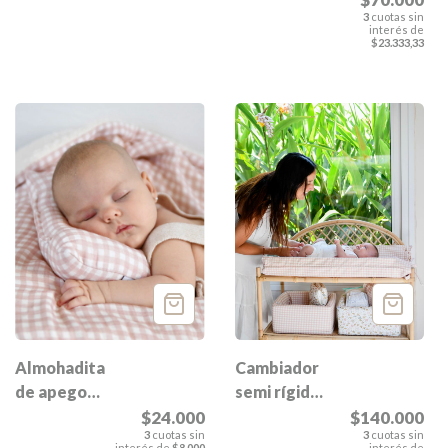
3
cuotas sin
interés de
$23.333,33
Cambiador
Almohadita
semi rígido
de apego
Esmeralda
gasa
$140.000
$24.000
3
cuotas sin
3
cuotas sin
Esmeralda
interés de
interés de
$8.000