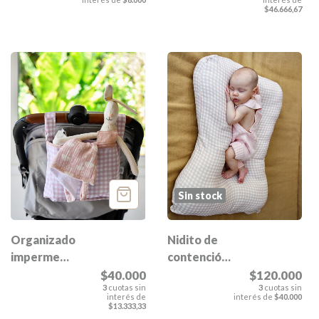
$46.666,67
Sin stock
Nidito de
Organizador
contención
impermeable
Esmeralda
de
$120.000
$40.000
3
cuotas sin
3
cuotas sin
cochecito
interés de
$40.000
interés de
Esmeralda
$13.333,33