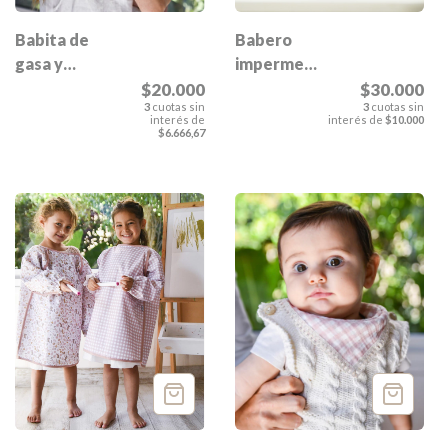
Babita de
Babero
gasa y
impermeable
towel
manga
$20.000
$30.000
3
cuotas sin
3
cuotas sin
Esmeralda
larga
interés de
interés de
$10.000
$6.666,67
Esmeralda