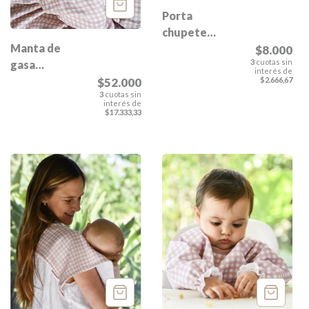
Porta
chupete
Manta de
Esmeralda
$8.000
3
cuotas sin
gasa
interés de
Esmeralda
$2.666,67
$52.000
3
cuotas sin
interés de
$17.333,33