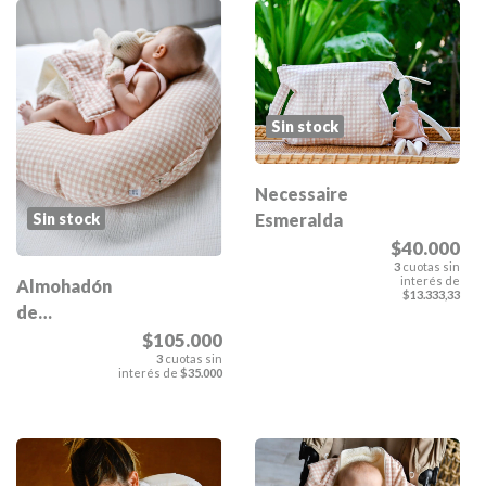
Sin stock
Necessaire
Esmeralda
Sin stock
$40.000
3
cuotas sin
interés de
Almohadón
$13.333,33
de
lactancia
$105.000
3
cuotas sin
Esmeralda
interés de
$35.000