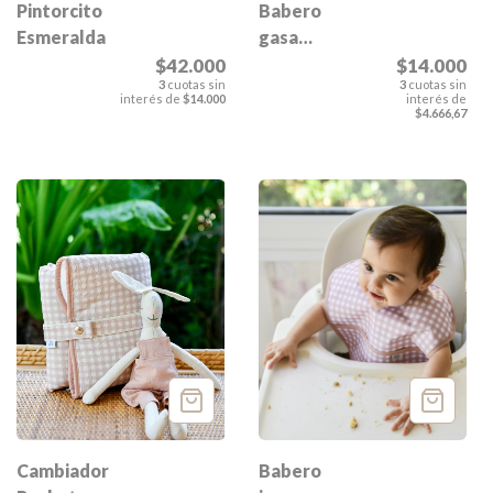
Pintorcito
Babero
Esmeralda
gasa
Esmeralda
$42.000
$14.000
3
cuotas sin
3
cuotas sin
interés de
$14.000
interés de
$4.666,67
Cambiador
Babero