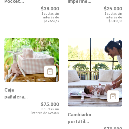
Pocket
impermeable
Esmeralda
Esmeralda
$38.000
$25.000
3
cuotas sin
3
cuotas sin
interés de
interés de
$12.666,67
$8.333,33
Caja
pañalera
Esmeralda
$75.000
3
cuotas sin
interés de
$25.000
Cambiador
portátil
Esmeralda
$70.000